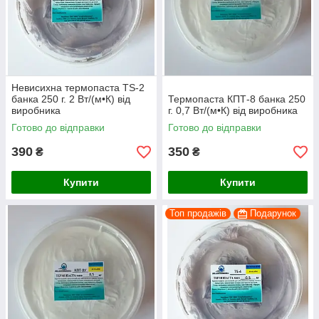
Невисихна термопаста TS-2
банка 250 г. 2 Вт/(м•К) від
Термопаста КПТ-8 банка 250
виробника
г. 0,7 Вт/(м•К) від виробника
Готово до відправки
Готово до відправки
390
350
₴
₴
Купити
Купити
Топ продажів
Подарунок