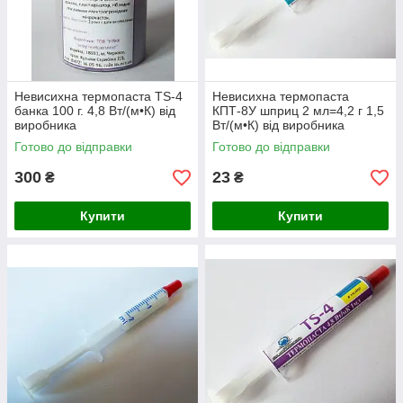
Невисихна термопаста TS-4
Невисихна термопаста
банка 100 г. 4,8 Вт/(м•К) від
КПТ-8У шприц 2 мл=4,2 г 1,5
виробника
Вт/(м•К) від виробника
Готово до відправки
Готово до відправки
300
23
₴
₴
Купити
Купити