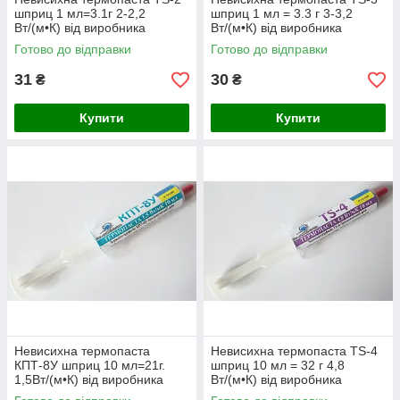
шприц 1 мл=3.1г 2-2,2
шприц 1 мл = 3.3 г 3-3,2
Вт/(м•К) від виробника
Вт/(м•К) від виробника
Готово до відправки
Готово до відправки
31
30
₴
₴
Купити
Купити
Невисихна термопаста
Невисихна термопаста TS-4
КПТ-8У шприц 10 мл=21г.
шприц 10 мл = 32 г 4,8
1,5Вт/(м•К) від виробника
Вт/(м•К) від виробника