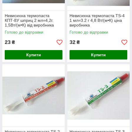
Невисихна термопаста
Невисихна термопаста TS-4
КПТ-8У шприц 2 мл=4,2г.
1 мл=3.2 г 4,8 Вт/(м•К) ціна
1,5Вт/(м•К) від виробника
виробника
Готово до відправки
Готово до відправки
23
32
₴
₴
Купити
Купити
Невисихна термопаста TS-2
Невисихна термопаста TS-3