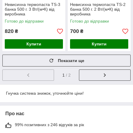
Невисихна термопаста TS-3
Невисихна термопаста TS-2
банка 500 г. 3 Вт/(м•К) від
банка 500 г. 2 Вт/(м•К) від
виробника
виробника
Готово до відправки
Готово до відправки
820
700
₴
₴
Купити
Купити
Показати ще
1
/ 2
Гнучка система знижок, уточнюйте ціни!
Про нас
99% позитивних з 246 відгуків за рік