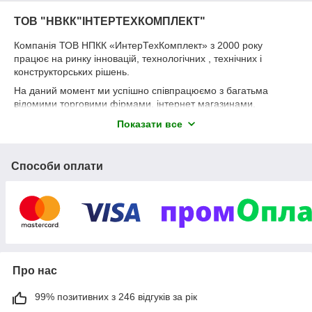
ТОВ "НВКК"ІНТЕРТЕХКОМПЛЕКТ"
Компанія ТОВ НПКК «ИнтерТехКомплект» з 2000 року
працює на ринку інновацій, технологічних , технічних і
конструкторських рішень.
На даний момент ми успішно співпрацюємо з багатьма
відомими торговими фірмами, інтернет магазинами,
виробничими компаніями. Наша продукція застосовується в
Показати все
багатьох сферах: комп'ютерної, електротехнічної,
будівельної, сільськогосподарської, на виробництвах і в
побуті.
Способи оплати
ТОВ «НПКК ИнтерТехКомплект» пропонує товари
власного виробництва:
високоефективні засоби видалення накипу і
солевідкладень
якісна хімія для безконтактної і контактної очищення
сажі в твердопаливних котлах, печах, камінах
Про нас
термоінтерфейс (термопасти) від КПТ-8 і до 4,8 Вт/
мК
99% позитивних з 246 відгуків за рік
паяльна електротехнічна, в тому числі і