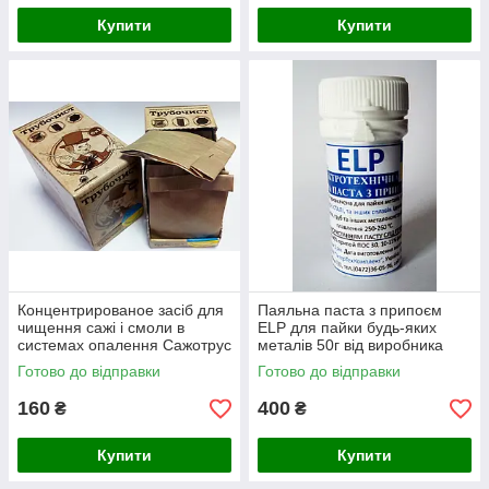
Купити
Купити
Концентрированое засіб для
Паяльна паста з припоєм
чищення сажі і смоли в
ELP для пайки будь-яких
системах опалення Сажотрус
металів 50г від виробника
(сажотрус)
ИнтерТехКомплект
Готово до відправки
Готово до відправки
160
400
₴
₴
Купити
Купити