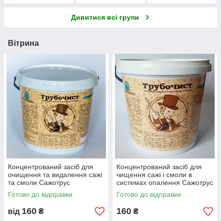
металів якими
припоями, флюси
Дивитися всі групи
для BGA
Вітрина
Концентрований засіб для
Концентрований засіб для
очищення та видалення сажі
чищення сажі і смоли в
та смоли Сажотрус
системах опалення Сажотрус
(Сажотрус)
(сажотрус)
Готово до відправки
Готово до відправки
160
160
від
₴
₴