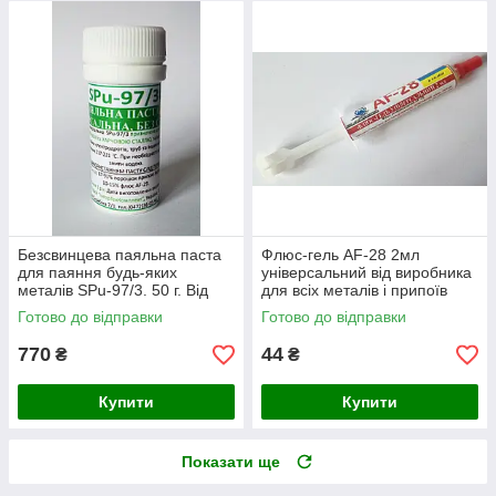
Безсвинцева паяльна паста
Флюс-гель AF-28 2мл
для паяння будь-яких
універсальний від виробника
металів SPu-97/3. 50 г. Від
для всіх металів і припоїв
виробника
Готово до відправки
Готово до відправки
770
44
₴
₴
Купити
Купити
Показати ще