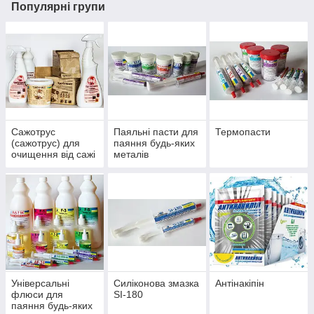
Популярні групи
Сажотрус
Паяльні пасти для
Термопасти
(сажотрус) для
паяння будь-яких
очищення від сажі
металів
в котлах, печах,
камінах
Універсальні
Силіконова змазка
Антінакіпін
флюси для
SI-180
паяння будь-яких