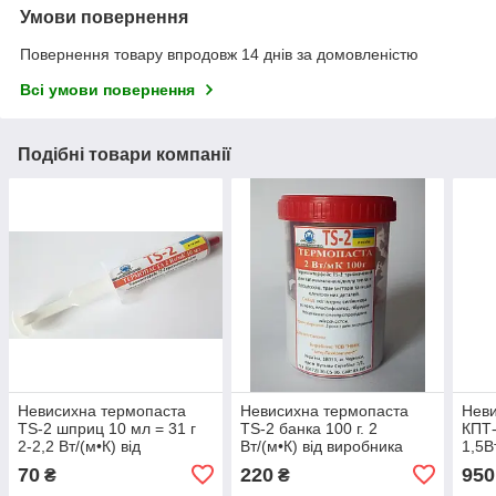
Умови повернення
Повернення товару впродовж 14 днів за домовленістю
Всі умови повернення
Подібні товари компанії
Невисихна термопаста
Невисихна термопаста
Неви
TS-2 шприц 10 мл = 31 г
TS-2 банка 100 г. 2
КПТ-
2-2,2 Вт/(м•К) від
Вт/(м•К) від виробника
1,5В
виробника
70
220
950
₴
₴