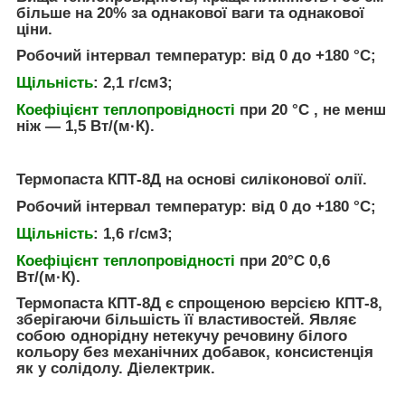
більше на 20% за однакової ваги та однакової
ціни.
Робочий інтервал температур: від 0 до +180 °C;
Щільність
: 2,1 г/см3;
Коефіцієнт теплопровідності
при 20 °C , не менш
ніж — 1,5 Вт/(м·К).
Термопаста
КПТ-8Д
на основі силіконової олії.
Робочий інтервал температур: від 0 до +180 °C;
Щільність
: 1,6 г/см3;
Коефіцієнт теплопровідності
при 20°C
0,6
Вт/(м·К)
.
Термопаста КПТ-8Д є спрощеною версією КПТ-8,
зберігаючи більшість її властивостей. Являє
собою однорідну нетекучу речовину білого
кольору без механічних добавок, консистенція
як у солідолу. Діелектрик.