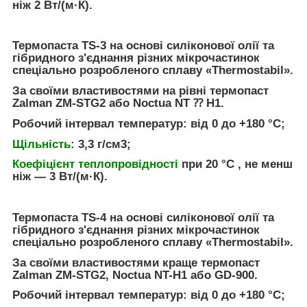
ніж 2 Вт/(м·К).
Термопаста
TS-3
на основі силіконової олії та
гібридного з'єднання різних мікрочастинок
спеціально розробленого сплаву «Thermostabil».
За своїми властивостями на рівні термопаст
Zalman ZM-STG2 або Noctua NT ⁇ H1.
Робочий інтервал температур: від 0 до +180 °C;
Щільність
: 3,3 г/см3;
Коефіцієнт теплопровідності
при 20 °C , не менш
ніж — 3 Вт/(м·К).
Термопаста
TS-4
на основі силіконової олії та
гібридного з'єднання різних мікрочастинок
спеціально розробленого сплаву «Thermostabil».
За своїми властивостями краще термопаст
Zalman ZM-STG2, Noctua NT-H1 або GD-900.
Робочий інтервал температур: від 0 до +180 °C;