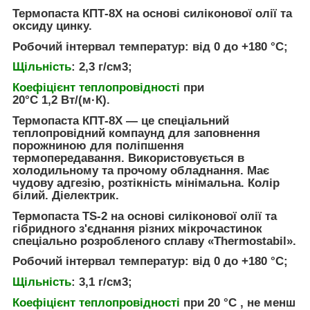
Термопаста
КПТ-8
Х
на основі силіконової олії та
оксиду цинку.
Робочий інтервал температур: від 0 до +180 °C;
Щільність
: 2,3 г/см3;
Коефіцієнт теплопровідності
при
20°C
1,2 Вт/(м·К)
.
Термопаста КПТ-8Х — це спеціальний
теплопровідний компаунд для заповнення
порожниною для поліпшення
термопередавання. Використовується в
холодильному та прочому обладнання. Має
чудову адгезію, розтікність мінімальна. Колір
білий. Діелектрик.
Термопаста
TS-2
на основі силіконової олії та
гібридного з'єднання різних мікрочастинок
спеціально розробленого сплаву «Thermostabil».
Робочий інтервал температур: від 0 до +180 °C;
Щільність
: 3,1 г/см3;
Коефіцієнт теплопровідності
при 20 °C , не менш