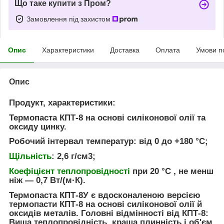
Що таке купити з Пром?
Замовлення під захистом
Опис
Характеристики
Доставка
Оплата
Умови п
Опис
Продукт, характеристики:
Термопаста
КПТ-8
на основі силіконової олії та
оксиду цинку.
Робочий інтервал температур: від 0 до +180 °C;
Щільність
: 2,6 г/см3;
Коефіцієнт теплопровідності
при 20 °C , не менш
ніж — 0,7 Вт/(м·К).
Термопаста
КПТ-8У
є вдосконаленою версією
термопасти КПТ-8 на основі силіконової олії й
оксидів металів.
Головні відмінності від КПТ-8:
Вища теплопровідність, краща плинність і об'єм