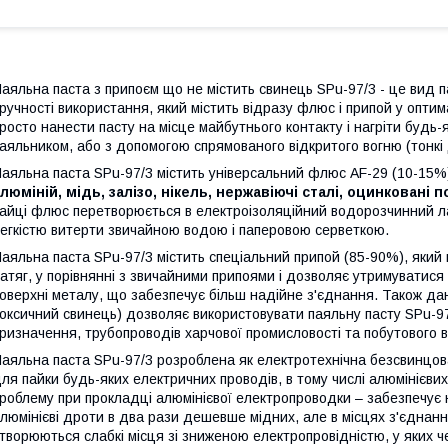
аяльна паста з припоєм що не містить свинець SPu-97/3 - це вид 
ручності використання, який містить відразу флюс і припой у оптим
росто нанести пасту на місце майбутнього контакту і нагріти будь
аяльником, або з допомогою спрямованого відкритого вогню (тонкі
аяльна паста SPu-97/3 містить універсальний флюс AF-29 (10-15%
люміній, мідь, залізо, нікель, нержавіючі сталі, оцинковані п
айці флюс перетворюється в електроізоляційний водорозчинний лак
егкістю витерти звичайною водою і паперовою серветкою.
аяльна паста SPu-97/3 містить спеціальний припой (85-90%), який
атяг, у порівнянні з звичайними припоями і дозволяє утримуватися 
оверхні металу, що забезпечує більш надійне з'єднання. Також да
оксичний свинець) дозволяє використовувати паяльну пасту SPu-97
ризначення, трубопроводів харчової промисловості та побутового
аяльна паста SPu-97/3 розроблена як електротехнічна безсвинцов
ля пайки будь-яких електричних проводів, в тому числі алюмінієви
роблему при прокладці алюмінієвої електропроводки – забезпечує н
люмінієві дроти в два рази дешевше мідних, але в місцях з'єднання,
творюються слабкі місця зі зниженою електропровідністю, у яких ч