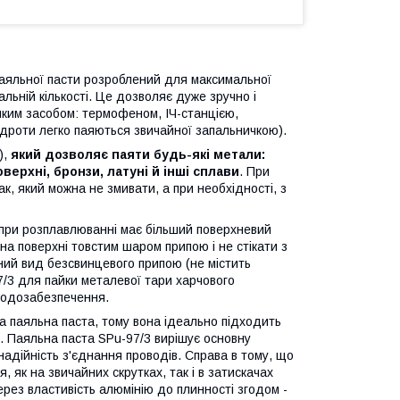
паяльної пасти розроблений для максимальної
альній кількості. Це дозволяє дуже зручно і
-яким засобом: термофеном, ІЧ-станцією,
 дроти легко паяються звичайної запальничкою).
),
який дозволяє паяти будь-які метали:
оверхні, бронзи, латуні й інші сплави
. При
, який можна не змивати, а при необхідності, з
 при розплавлюванні має більший поверхневий
на поверхні товстим шаром припою і не стікати з
ний вид безсвинцевого припою (не містить
/3 для пайки металевої тари харчового
 водозабезпечення.
а паяльна паста, тому вона ідеально підходить
х. Паяльна паста SPu-97/3 вирішує основну
адійність з'єднання проводів. Справа в тому, що
 як на звичайних скрутках, так і в затискачах
ерез властивість алюмінію до плинності згодом -