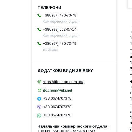
+380 (67) 470-73-78
Коммерческий отдел
П
+380 (93) 662-07-14
з
Коммерческий отдел
п
п
+380 (67) 470-73-79
тел/факс
П
а
п
л
П
н
https://itk-shop.com.ua/
п
itk.chem@ukr.net
т
п
+38 0674707378
П
+38 0674707378
д
+38 0674707378
п
а
Начальник коммерческого отдела
у
+38 068 651 30 32 (Велика Н.М.)