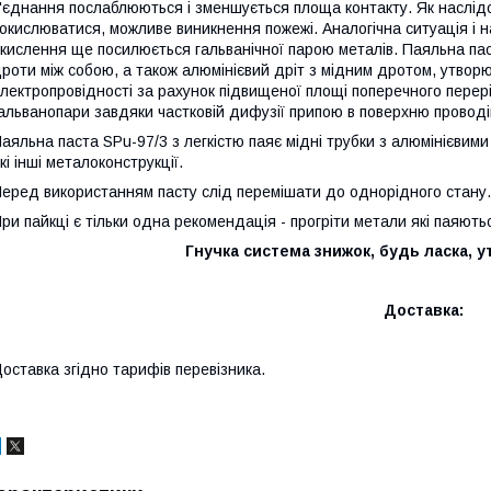
'єднання послаблюються і зменшується площа контакту. Як наслідок
 окислюватися, можливе виникнення пожежі. Аналогічна ситуація і 
кислення ще посилюється гальванічної парою металів. Паяльна пас
роти між собою, а також алюмінієвий дріт з мідним дротом, утвор
лектропровідності за рахунок підвищеної площі поперечного перері
альванопари завдяки частковій дифузії припою в поверхню проводі
аяльна паста SPu-97/3 з легкістю паяє мідні трубки з алюмінієвими 
кі інші металоконструкції.
еред використанням пасту слід перемішати до однорідного стану.
ри пайкці є тільки одна рекомендація - прогріти метали які паяю
Гнучка система знижок, будь ласка, 
Доставка:
оставка згідно тарифів перевізника.