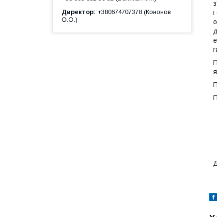
з
Директор
+380674707378 (Кононов
і
О.О.)
о
д
е
г
П
я
П
П
Д