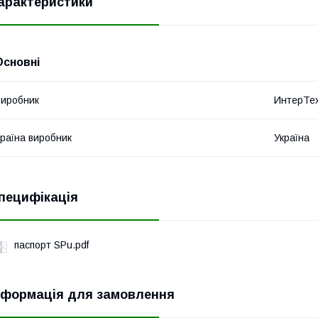
арактеристики
Основні
иробник
ИнтерТе
раїна виробник
Україна
пецифікація
паспорт SPu.pdf
нформація для замовлення