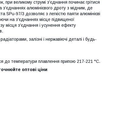
, при великому струмі з'єднання починає грітися
на з'єднаннях алюмінієвого дроту з мідним, де
та SPu-97/3 дозволяє з легкістю паяти алюмінієві
юючи на з'єднаннях місце підвищеної
зу місця з'єднання і усунення ефекту
в.
радіаторами, залізні і нержавіючі деталі і будь-
ться до температури плавлення припою 217-221 °С.
уточнюйте оптові ціни