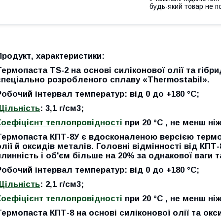
будь-який товар не п
Продукт, характеристики:
Термопаста
TS-2
на основі силіконової олії та гібр
спеціально розробленого сплаву «Thermostabil».
Робочий інтервал температур: від 0 до +180 °C;
Щільність
: 3,1 г/см3;
Коефіцієнт теплопровідності
при 20 °C , не менш ніж 
Термопаста
КПТ-8У
є вдосконаленою версією термоп
олії й оксидів металів.
Головні відмінності від КПТ
плинність і об'єм більше на 20% за однакової ваги т
Робочий інтервал температур: від 0 до +180 °C;
Щільність
: 2,1 г/см3;
Коефіцієнт теплопровідності
при 20 °C , не менш ніж
Термопаста
КПТ-8
на основі силіконової олії та окс