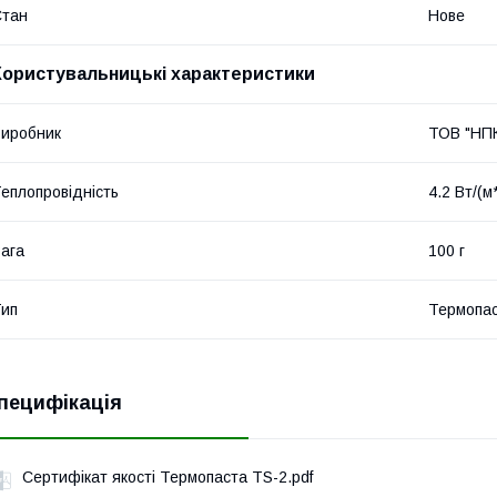
Стан
Нове
Користувальницькі характеристики
иробник
ТОВ "НПК
еплопровідність
4.2 Вт/(м
ага
100 г
ип
Термопа
пецифікація
Сертифікат якості Термопаста TS-2.pdf