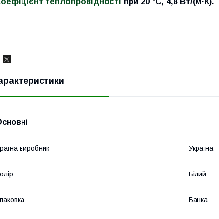
Коефіцієнт теплопровідності
при 20 °C, 4,8 Вт/(м·К).
арактеристики
Основні
раїна виробник
Україна
олір
Білий
паковка
Банка