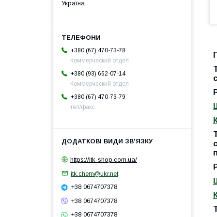
Україна
+380 (67) 470-73-78
Коммерческий отдел
+380 (93) 662-07-14
Коммерческий отдел
+380 (67) 470-73-79
тел/факс
https://itk-shop.com.ua/
itk.chem@ukr.net
+38 0674707378
+38 0674707378
+38 0674707378