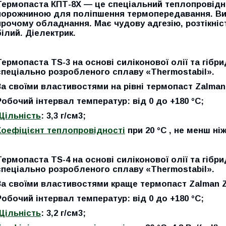
Термопаста КПТ-8Х — це спеціальний теплопровідн
порожниною для поліпшення термопередавання. Ви
прочому обладнання. Має чудову адгезію, розтікніс
білий. Діелектрик.
Термопаста
TS-3
на основі силіконової олії та гібр
спеціально розробленого сплаву «Thermostabil».
За своїми властивостями на рівні термопаст Zalma
Робочий інтервал температур: від 0 до +180 °C;
Щільність
: 3,3 г/см3;
Коефіцієнт теплопровідності
при 20 °C , не менш ніж
Термопаста
TS-4
на основі силіконової олії та гібр
спеціально розробленого сплаву «Thermostabil».
За своїми властивостями краще термопаст Zalman Z
Робочий інтервал температур: від 0 до +180 °C;
Щільність
: 3,2 г/см3;