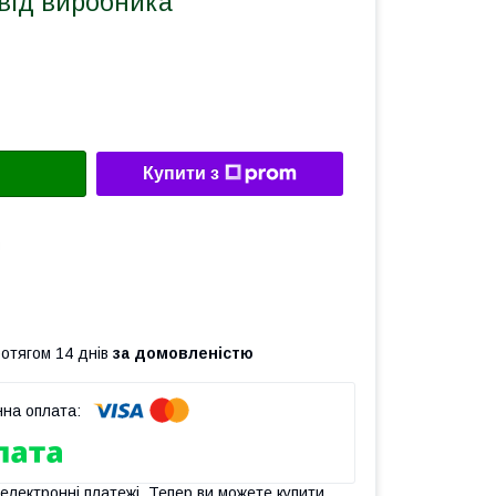
) від виробника
Купити з
л
ротягом 14 днів
за домовленістю
 електронні платежі. Тепер ви можете купити