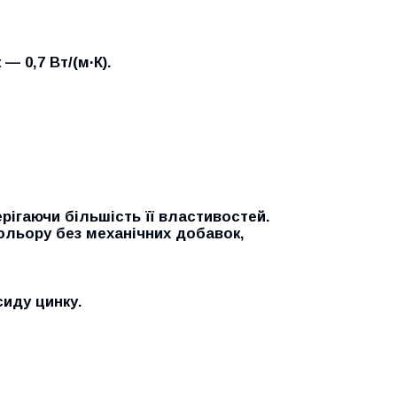
 — 0,7 Вт/(м·К).
ігаючи більшість її властивостей.
ольору без механічних добавок,
сиду цинку.