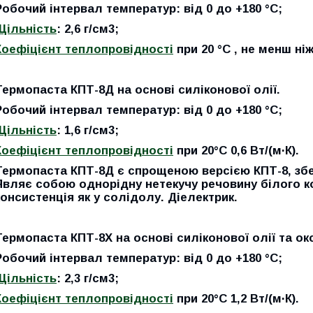
Робочий інтервал температур: від 0 до +180 °C;
Щільність
: 2,6 г/см3;
Коефіцієнт теплопровідності
при 20 °C , не менш ніж
Термопаста
КПТ-8Д
на основі силіконової олії.
Робочий інтервал температур: від 0 до +180 °C;
Щільність
: 1,6 г/см3;
Коефіцієнт теплопровідності
при 20°C
0,6 Вт/(м·К)
.
Термопаста КПТ-8Д є спрощеною версією КПТ-8, збер
Являє собою однорідну нетекучу речовину білого к
консистенція як у солідолу. Діелектрик.
Термопаста
КПТ-8
Х
на основі силіконової олії та ок
Робочий інтервал температур: від 0 до +180 °C;
Щільність
: 2,3 г/см3;
Коефіцієнт теплопровідності
при 20°C
1,2 Вт/(м·К)
.